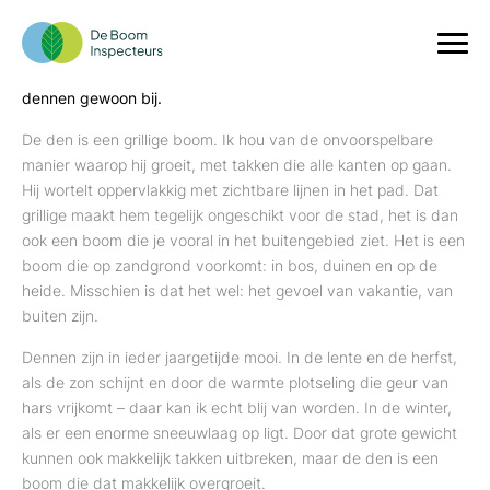
De favoriete boom van Adriaan Wessels
“Mijn favoriete boom is de grove den, de
Pinus Sylvestris
. Ik
hou ontzettend van de kust en van de duinen, en daar horen
dennen gewoon bij.
De den is een grillige boom. Ik hou van de onvoorspelbare
manier waarop hij groeit, met takken die alle kanten op gaan.
Hij wortelt oppervlakkig met zichtbare lijnen in het pad. Dat
grillige maakt hem tegelijk ongeschikt voor de stad, het is dan
ook een boom die je vooral in het buitengebied ziet. Het is een
boom die op zandgrond voorkomt: in bos, duinen en op de
heide. Misschien is dat het wel: het gevoel van vakantie, van
buiten zijn.
Dennen zijn in ieder jaargetijde mooi. In de lente en de herfst,
als de zon schijnt en door de warmte plotseling die geur van
hars vrijkomt – daar kan ik echt blij van worden. In de winter,
als er een enorme sneeuwlaag op ligt. Door dat grote gewicht
kunnen ook makkelijk takken uitbreken, maar de den is een
boom die dat makkelijk overgroeit.