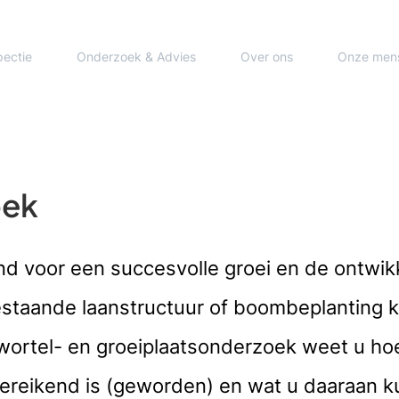
pectie
Onderzoek & Advies
Over ons
Onze men
oek
nd voor een succesvolle groei en de ontwi
staande laanstructuur of boombeplanting ka
wortel- en groeiplaatsonderzoek weet u hoe
toereikend is (geworden) en wat u daaraan k