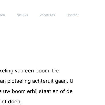
sen
Nieuws
Vacatures
Contact
kkeling van een boom. De
n plotseling achteruit gaan. U
 uw boom erbij staat en of de
unt doen.