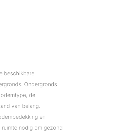
de beschikbare
dergronds. Ondergronds
 bodemtype, de
tand van belang.
bodembedekking en
e ruimte nodig om gezond